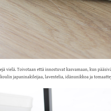
ättejä vielä. Toivotaan että innostuvat kasvamaan, kun pääs
 koulin japaninakileijaa, laventelia, idänunikkoa ja tomaatte