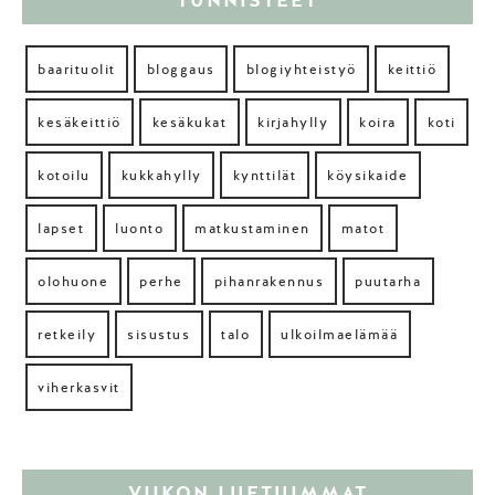
TUNNISTEET
baarituolit
bloggaus
blogiyhteistyö
keittiö
kesäkeittiö
kesäkukat
kirjahylly
koira
koti
kotoilu
kukkahylly
kynttilät
köysikaide
lapset
luonto
matkustaminen
matot
olohuone
perhe
pihanrakennus
puutarha
retkeily
sisustus
talo
ulkoilmaelämää
viherkasvit
VIIKON LUETUIMMAT