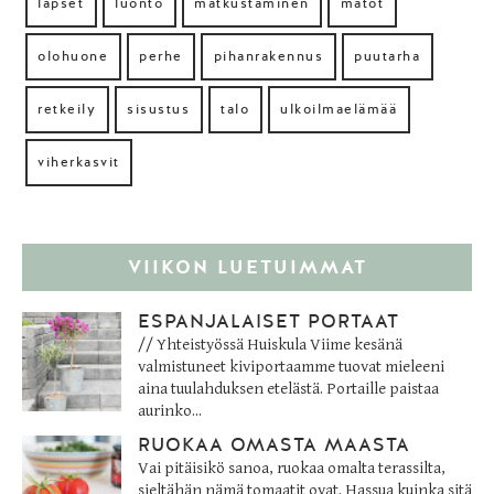
lapset
luonto
matkustaminen
matot
olohuone
perhe
pihanrakennus
puutarha
retkeily
sisustus
talo
ulkoilmaelämää
viherkasvit
VIIKON LUETUIMMAT
ESPANJALAISET PORTAAT
// Yhteistyössä Huiskula Viime kesänä
valmistuneet kiviportaamme tuovat mieleeni
aina tuulahduksen etelästä. Portaille paistaa
aurinko...
RUOKAA OMASTA MAASTA
Vai pitäisikö sanoa, ruokaa omalta terassilta,
sieltähän nämä tomaatit ovat. Hassua kuinka sitä