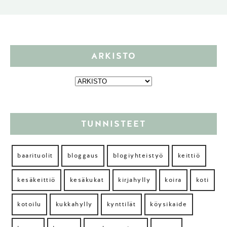
ARKISTO
TUNNISTEET
baarituolit
bloggaus
blogiyhteistyö
keittiö
kesäkeittiö
kesäkukat
kirjahylly
koira
koti
kotoilu
kukkahylly
kynttilät
köysikaide