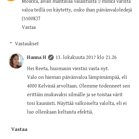
Moikka, aivan mahtavaa valaistusta :) minkä väristä
valoa teillä on käytetty, onko ihan päivänvaloledejä
(5500K)?
Vastaa
Vastaukset
Hanna H
13. lokakuuta 2017 klo 21.26
Hei Reeta, huomasin viestisi vasta nyt.
Valo on hieman päivänvaloa lämpimämpää, eli
4000 Kelviniä arvoltaan. Olemme todenneet sen
erittäin mukavaksi silmälle ja se toistaa värit
tosi kauniisti. Näyttää valkoiselta valolta, eli ei
luo ollenkaan keltaista efektiä.
Vastaa