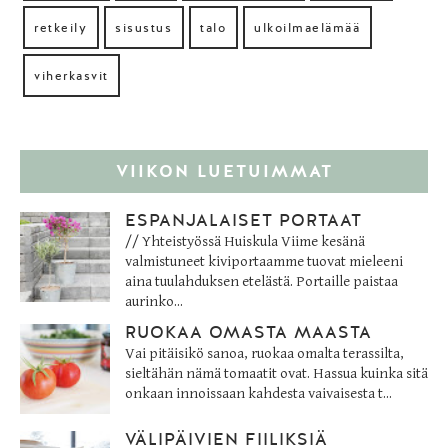
retkeily
sisustus
talo
ulkoilmaelämää
viherkasvit
VIIKON LUETUIMMAT
ESPANJALAISET PORTAAT
// Yhteistyössä Huiskula Viime kesänä
valmistuneet kiviportaamme tuovat mieleeni
aina tuulahduksen etelästä. Portaille paistaa
aurinko...
RUOKAA OMASTA MAASTA
Vai pitäisikö sanoa, ruokaa omalta terassilta,
sieltähän nämä tomaatit ovat. Hassua kuinka sitä
onkaan innoissaan kahdesta vaivaisesta t...
VÄLIPÄIVIEN FIILIKSIÄ