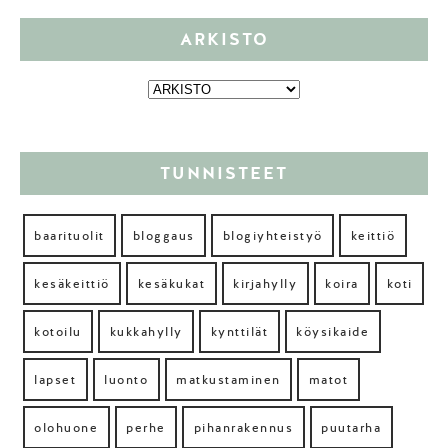
ARKISTO
TUNNISTEET
baarituolit
bloggaus
blogiyhteistyö
keittiö
kesäkeittiö
kesäkukat
kirjahylly
koira
koti
kotoilu
kukkahylly
kynttilät
köysikaide
lapset
luonto
matkustaminen
matot
olohuone
perhe
pihanrakennus
puutarha