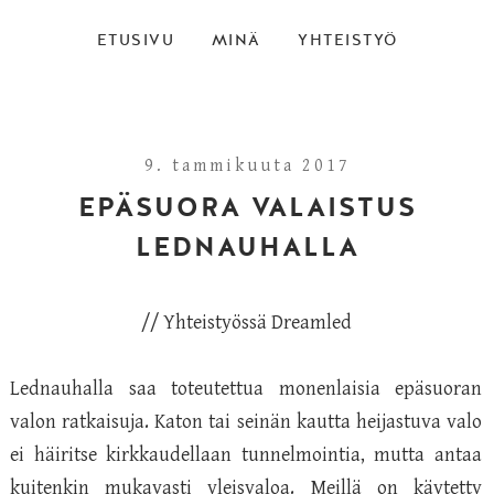
ETUSIVU
MINÄ
YHTEISTYÖ
9. tammikuuta 2017
EPÄSUORA VALAISTUS
LEDNAUHALLA
// Yhteistyössä
Dreamled
Lednauhalla saa toteutettua monenlaisia epäsuoran
valon ratkaisuja. Katon tai seinän kautta heijastuva valo
ei häiritse kirkkaudellaan tunnelmointia, mutta antaa
kuitenkin mukavasti yleisvaloa. Meillä on käytetty