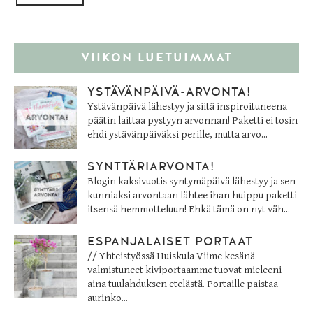
VIIKON LUETUIMMAT
YSTÄVÄNPÄIVÄ-ARVONTA!
Ystävänpäivä lähestyy ja siitä inspiroituneena
päätin laittaa pystyyn arvonnan! Paketti ei tosin
ehdi ystävänpäiväksi perille, mutta arvo...
SYNTTÄRIARVONTA!
Blogin kaksivuotis syntymäpäivä lähestyy ja sen
kunniaksi arvontaan lähtee ihan huippu paketti
itsensä hemmotteluun! Ehkä tämä on nyt väh...
ESPANJALAISET PORTAAT
// Yhteistyössä Huiskula Viime kesänä
valmistuneet kiviportaamme tuovat mieleeni
aina tuulahduksen etelästä. Portaille paistaa
aurinko...