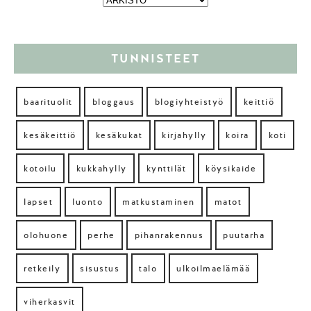
TUNNISTEET
baarituolit
bloggaus
blogiyhteistyö
keittiö
kesäkeittiö
kesäkukat
kirjahylly
koira
koti
kotoilu
kukkahylly
kynttilät
köysikaide
lapset
luonto
matkustaminen
matot
olohuone
perhe
pihanrakennus
puutarha
retkeily
sisustus
talo
ulkoilmaelämää
viherkasvit