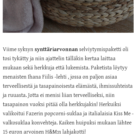
Viime syksyn
synttäriarvonnan
selviytymispaketti oli
tosi tykätty ja niin ajattelin tälläkin kertaa laittaa
mukaan sekä herkkuja että lukemista. Paketista löytyy
menaisten Ihana Fiilis -lehti , jossa on paljon asiaa
terveellisestä ja tasapainoisesta elämästä, ihmissuhteista
ja ruuasta. Jotta ei menisi liian terveelliseksi, niin
tasapainon vuoksi pitää olla herkkujakin! Herkuiksi
valikoitui Fazerin popcorni-suklaa ja italialaisia Kiss Me -
valkosuklaa konvehteja. Kaiken huipuksi mukaan lähtee
15 euron arvoinen H&M:n lahjakotti!