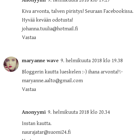
Anonyymi
9. helmikuuta 2018 klo 19.27
Kiva arvonta, talven piristys! Seuraan Facebookissa.
Hyvää kevään odotusta!
johanna.tuulia@hotmail.fi
Vastaa
maryanne wave
9. helmikuuta 2018 klo 19.38
Bloggerin kautta lueskelen :-) ihana arvonta!✨
maryanne.aalto@gmail.com
Vastaa
Anonyymi
9. helmikuuta 2018 klo 20.34
Instan kautta.
naurajatar@suomi24.fi