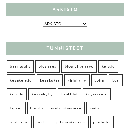
ARKISTO
TUNNISTEET
baarituolit
bloggaus
blogiyhteistyö
keittiö
kesäkeittiö
kesäkukat
kirjahylly
koira
koti
kotoilu
kukkahylly
kynttilät
köysikaide
lapset
luonto
matkustaminen
matot
olohuone
perhe
pihanrakennus
puutarha