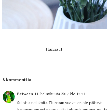
Hanna H
8 kommenttia
Between
11. helmikuuta 2017 klo 15.51
Suloisia neilikoita. Flunssan vuoksi en ole päässyt
kauppamaan ostamaan uutta tulppukimppua, mutta