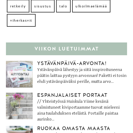
retkeily
sisustus
talo
ulkoilmaelämää
viherkasvit
VIIKON LUETUIMMAT
YSTÄVÄNPÄIVÄ-ARVONTA!
Ystävänpäivä lähestyy ja siitä inspiroituneena
päätin laittaa pystyyn arvonnan! Paketti ei tosin
ehdi ystävänpäiväksi perille, mutta arvo...
ESPANJALAISET PORTAAT
// Yhteistyössä Huiskula Viime kesänä
valmistuneet kiviportaamme tuovat mieleeni
aina tuulahduksen etelästä. Portaille paistaa
aurinko...
RUOKAA OMASTA MAASTA