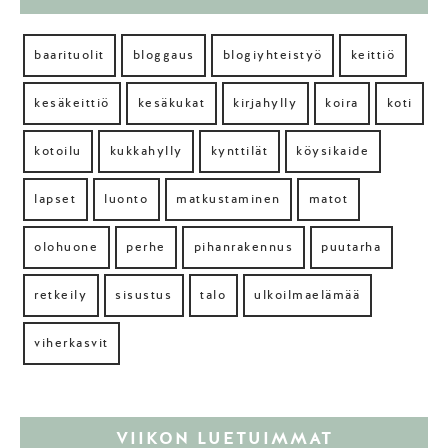
baarituolit
bloggaus
blogiyhteistyö
keittiö
kesäkeittiö
kesäkukat
kirjahylly
koira
koti
kotoilu
kukkahylly
kynttilät
köysikaide
lapset
luonto
matkustaminen
matot
olohuone
perhe
pihanrakennus
puutarha
retkeily
sisustus
talo
ulkoilmaelämää
viherkasvit
VIIKON LUETUIMMAT