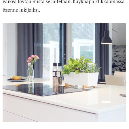
vaikea löytää mistä se laitetaan. Käykääpä klikkaamassa
itsenne lukijoiksi.