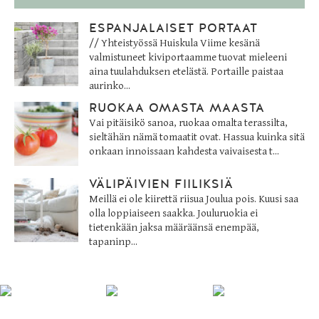
ESPANJALAISET PORTAAT
// Yhteistyössä Huiskula Viime kesänä
valmistuneet kiviportaamme tuovat mieleeni
aina tuulahduksen etelästä. Portaille paistaa
aurinko...
RUOKAA OMASTA MAASTA
Vai pitäisikö sanoa, ruokaa omalta terassilta,
sieltähän nämä tomaatit ovat. Hassua kuinka sitä
onkaan innoissaan kahdesta vaivaisesta t...
VÄLIPÄIVIEN FIILIKSIÄ
Meillä ei ole kiirettä riisua Joulua pois. Kuusi saa
olla loppiaiseen saakka. Jouluruokia ei
tietenkään jaksa määräänsä enempää,
tapaninp...