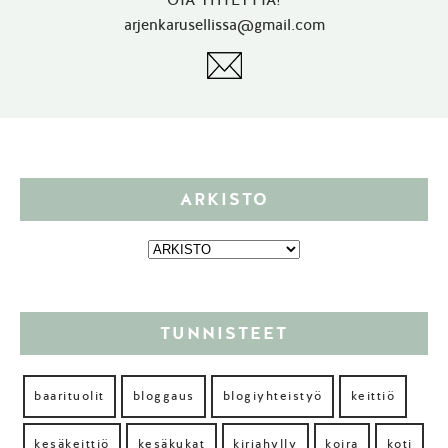
OTA YHTEYTTÄ!
arjenkarusellissa@gmail.com
ARKISTO
TUNNISTEET
baarituolit
bloggaus
blogiyhteistyö
keittiö
kesäkeittiö
kesäkukat
kirjahylly
koira
koti