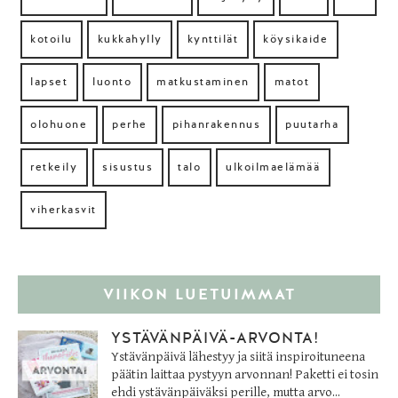
kotoilu
kukkahylly
kynttilät
köysikaide
lapset
luonto
matkustaminen
matot
olohuone
perhe
pihanrakennus
puutarha
retkeily
sisustus
talo
ulkoilmaelämää
viherkasvit
VIIKON LUETUIMMAT
YSTÄVÄNPÄIVÄ-ARVONTA!
Ystävänpäivä lähestyy ja siitä inspiroituneena
päätin laittaa pystyyn arvonnan! Paketti ei tosin
ehdi ystävänpäiväksi perille, mutta arvo...