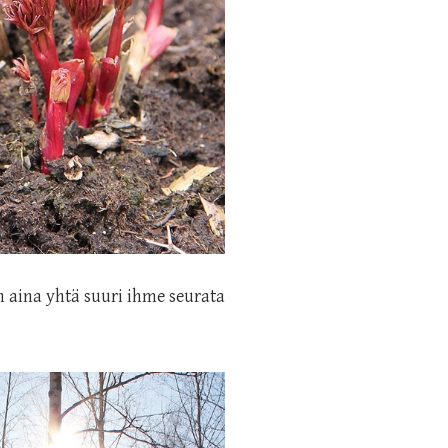
 aina yhtä suuri ihme seurata