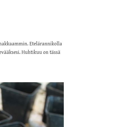
oimakkaammin. Etelärannikolla
evääksesi. Huhtikuu on tässä