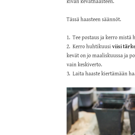
kivan keväthaasteen.
Tässä haasteen säännöt.
1. Tee postaus ja kerro mistä h
2. Kerro huhtikuusi
viisi tär
kevät on jo maaliskuussa ja p
vain keskiverto.
3. Laita haaste kiertämään h