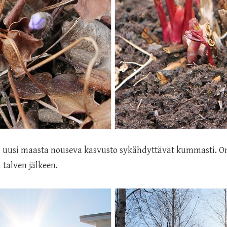
i uusi maasta nouseva kasvusto sykähdyttävät kummasti. On
 talven jälkeen.