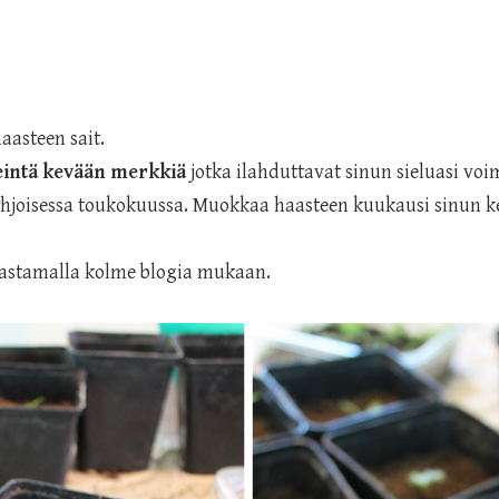
aasteen sait.
keintä kevään merkkiä
jotka ilahduttavat sinun sieluasi v
ohjoisessa toukokuussa. Muokkaa haasteen kuukausi sinun k
aastamalla kolme blogia mukaan.