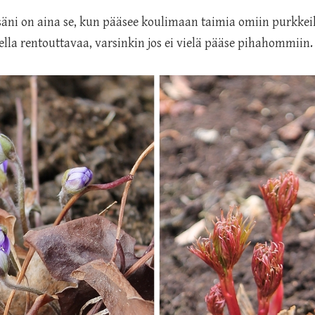
ni on aina se, kun pääsee koulimaan taimia omiin purkkei
ella rentouttavaa, varsinkin jos ei vielä pääse pihahommiin.