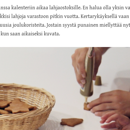
sa kalenteriin aikaa lahjaostoksille. En halua olla yksin v
kkisi lahjoja varastoon pitkin vuotta. Kertarykäyksellä vaan 
usia joulukoristeita. Jostain syystä punainen miellyttää ny
 kun saan aikaiseksi kuvata.