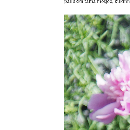
pallukka tämä mösjöö, kukinnos