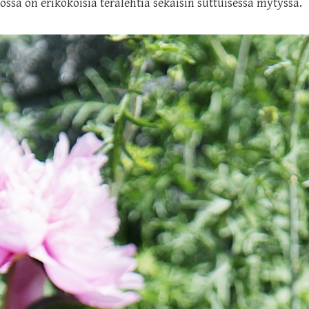
sa on erikokoisia terälehtiä sekaisin suttuisessa mytyssä.