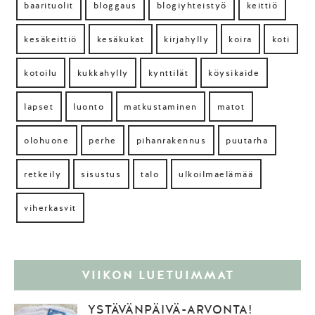
baarituolit
bloggaus
blogiyhteistyö
keittiö
kesäkeittiö
kesäkukat
kirjahylly
koira
koti
kotoilu
kukkahylly
kynttilät
köysikaide
lapset
luonto
matkustaminen
matot
olohuone
perhe
pihanrakennus
puutarha
retkeily
sisustus
talo
ulkoilmaelämää
viherkasvit
VIIKON LUETUIMMAT
YSTÄVÄNPÄIVÄ-ARVONTA!