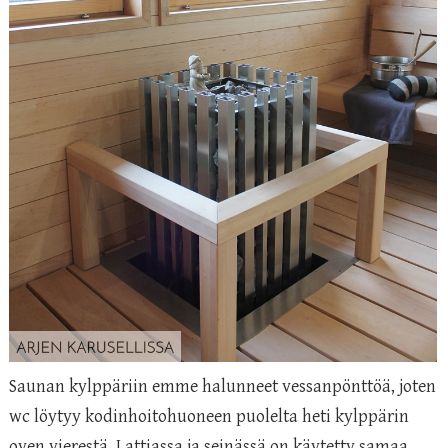
Saunan kylppäriin emme halunneet vessanpönttöä, joten
wc löytyy kodinhoitohuoneen puolelta heti kylppärin
oven vierestä. Lattiassa ja seinässä on käytetty samaa