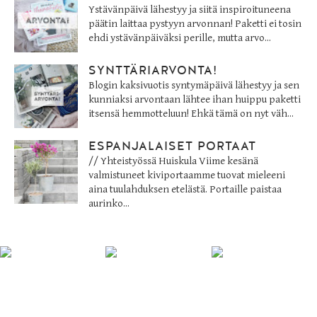
Ystävänpäivä lähestyy ja siitä inspiroituneena
päätin laittaa pystyyn arvonnan! Paketti ei tosin
ehdi ystävänpäiväksi perille, mutta arvo...
SYNTTÄRIARVONTA!
Blogin kaksivuotis syntymäpäivä lähestyy ja sen
kunniaksi arvontaan lähtee ihan huippu paketti
itsensä hemmotteluun! Ehkä tämä on nyt väh...
ESPANJALAISET PORTAAT
// Yhteistyössä Huiskula Viime kesänä
valmistuneet kiviportaamme tuovat mieleeni
aina tuulahduksen etelästä. Portaille paistaa
aurinko...