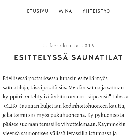
ETUSIVU
MINÄ
YHTEISTYÖ
2. kesäkuuta 2016
ESITTELYSSÄ SAUNATILAT
Edellisessä postauksessa lupasin esitellä myös
saunatiloja, tässäpä sitä siis. Meidän sauna ja saunan
kylppäri on tehty ikäänkuin omaan "siipeensä" talossa.
<KLIK>
Saunaan kuljetaan kodinhoitohuoneen kautta,
joka toimii siis myös pukuhuoneena. Kylpyhuoneesta
pääsee suoraan terassille vilvottelemaan. Käymmekin
yleensä saunomisen välissä terassilla istumassa ja