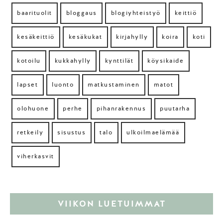
baarituolit
bloggaus
blogiyhteistyö
keittiö
kesäkeittiö
kesäkukat
kirjahylly
koira
koti
kotoilu
kukkahylly
kynttilät
köysikaide
lapset
luonto
matkustaminen
matot
olohuone
perhe
pihanrakennus
puutarha
retkeily
sisustus
talo
ulkoilmaelämää
viherkasvit
VIIKON LUETUIMMAT