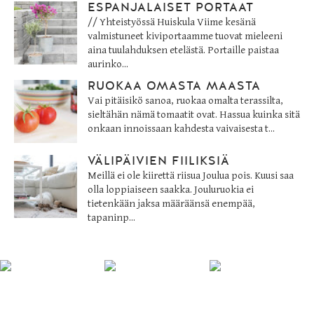
ESPANJALAISET PORTAAT
// Yhteistyössä Huiskula Viime kesänä
valmistuneet kiviportaamme tuovat mieleeni
aina tuulahduksen etelästä. Portaille paistaa
aurinko...
RUOKAA OMASTA MAASTA
Vai pitäisikö sanoa, ruokaa omalta terassilta,
sieltähän nämä tomaatit ovat. Hassua kuinka sitä
onkaan innoissaan kahdesta vaivaisesta t...
VÄLIPÄIVIEN FIILIKSIÄ
Meillä ei ole kiirettä riisua Joulua pois. Kuusi saa
olla loppiaiseen saakka. Jouluruokia ei
tietenkään jaksa määräänsä enempää,
tapaninp...