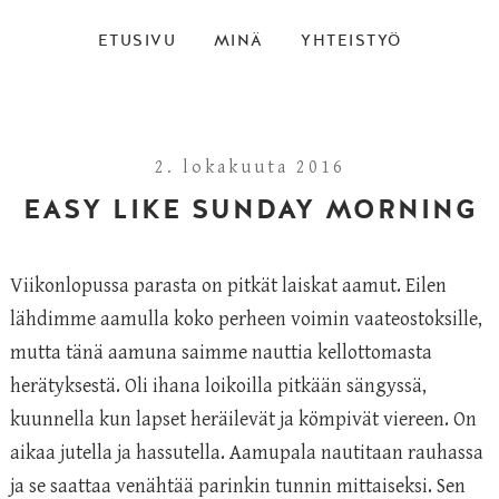
ETUSIVU
MINÄ
YHTEISTYÖ
2. lokakuuta 2016
EASY LIKE SUNDAY MORNING
Viikonlopussa parasta on pitkät laiskat aamut. Eilen
lähdimme aamulla koko perheen voimin vaateostoksille,
mutta tänä aamuna saimme nauttia kellottomasta
herätyksestä. Oli ihana loikoilla pitkään sängyssä,
kuunnella kun lapset heräilevät ja kömpivät viereen. On
aikaa jutella ja hassutella. Aamupala nautitaan rauhassa
ja se saattaa venähtää parinkin tunnin mittaiseksi. Sen