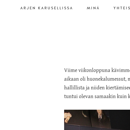
ARJEN KARUSELLISSA
MINÄ
YHTEI
Viime viikonloppuna kävimme 
aikaan oli huonekalumessut, mut
hallillista ja niiden kiertämi
tuntui olevan samaakin kuin ka