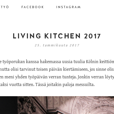
STYÖ
FACEBOOK
INSTAGRAM
LIVING KITCHEN 2017
25. tammikuuta 2017
työporukan kanssa hakemassa uusia tuulia Kölnin keittiöm
ta olisi tarvinut toisen päivän kiertämiseen, jos sinne olisi
seen meni yhden työpäivän verran tunteja. Jonkin verran löyty
ksi vuotta sitten. Tässä joitakin paloja messuilta.