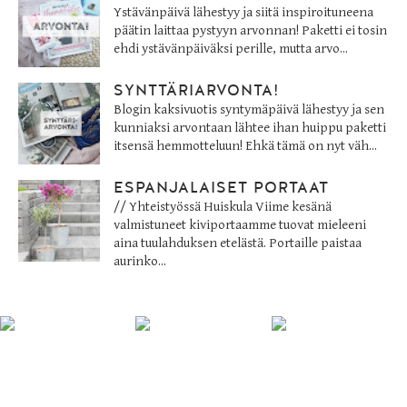
Ystävänpäivä lähestyy ja siitä inspiroituneena
päätin laittaa pystyyn arvonnan! Paketti ei tosin
ehdi ystävänpäiväksi perille, mutta arvo...
SYNTTÄRIARVONTA!
Blogin kaksivuotis syntymäpäivä lähestyy ja sen
kunniaksi arvontaan lähtee ihan huippu paketti
itsensä hemmotteluun! Ehkä tämä on nyt väh...
ESPANJALAISET PORTAAT
// Yhteistyössä Huiskula Viime kesänä
valmistuneet kiviportaamme tuovat mieleeni
aina tuulahduksen etelästä. Portaille paistaa
aurinko...