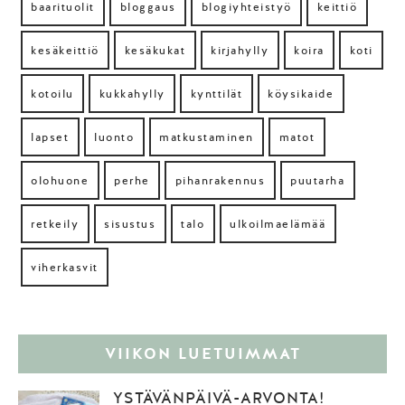
baarituolit
bloggaus
blogiyhteistyö
keittiö
kesäkeittiö
kesäkukat
kirjahylly
koira
koti
kotoilu
kukkahylly
kynttilät
köysikaide
lapset
luonto
matkustaminen
matot
olohuone
perhe
pihanrakennus
puutarha
retkeily
sisustus
talo
ulkoilmaelämää
viherkasvit
VIIKON LUETUIMMAT
YSTÄVÄNPÄIVÄ-ARVONTA!