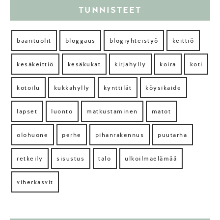
TUNNISTEET
baarituolit
bloggaus
blogiyhteistyö
keittiö
kesäkeittiö
kesäkukat
kirjahylly
koira
koti
kotoilu
kukkahylly
kynttilät
köysikaide
lapset
luonto
matkustaminen
matot
olohuone
perhe
pihanrakennus
puutarha
retkeily
sisustus
talo
ulkoilmaelämää
viherkasvit