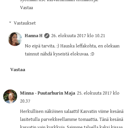
Vastaa
Vastaukset
Hanna H
26. elokuuta 2017 klo 10.21
No eipä tarvita. :) Hauska leffakohta, en olekaan
tainnut nähdä kyseistä elokuvaa. :D
Vastaa
Minna - Puutarhurin Maja
25. elokuuta 2017 klo
20.37
Herkullisen näköinen salaatti! Kasvatin viime kesänä
lasitetulla parvekkeellamme tomaattia. Tänä kesänä
kasvatin vain kurkkuja. Saimme talvella kaksi kissaa