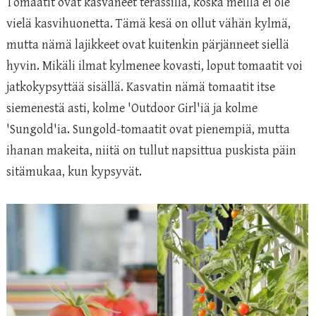
Tomaatit ovat kasvaneet terassilla, koska meillä ei ole
vielä kasvihuonetta. Tämä kesä on ollut vähän kylmä,
mutta nämä lajikkeet ovat kuitenkin pärjänneet siellä
hyvin. Mikäli ilmat kylmenee kovasti, loput tomaatit voi
jatkokypsyttää sisällä. Kasvatin nämä tomaatit itse
siemenestä asti, kolme 'Outdoor Girl'iä ja kolme
'Sungold'ia. Sungold-tomaatit ovat pienempiä, mutta
ihanan makeita, niitä on tullut napsittua puskista päin
sitämukaa, kun kypsyvät.