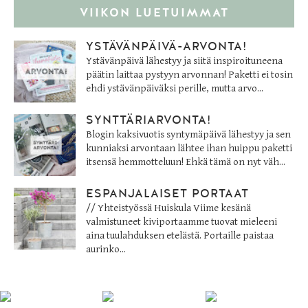
VIIKON LUETUIMMAT
YSTÄVÄNPÄIVÄ-ARVONTA!
Ystävänpäivä lähestyy ja siitä inspiroituneena
päätin laittaa pystyyn arvonnan! Paketti ei tosin
ehdi ystävänpäiväksi perille, mutta arvo...
SYNTTÄRIARVONTA!
Blogin kaksivuotis syntymäpäivä lähestyy ja sen
kunniaksi arvontaan lähtee ihan huippu paketti
itsensä hemmotteluun! Ehkä tämä on nyt väh...
ESPANJALAISET PORTAAT
// Yhteistyössä Huiskula Viime kesänä
valmistuneet kiviportaamme tuovat mieleeni
aina tuulahduksen etelästä. Portaille paistaa
aurinko...