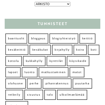
TUNNISTEET
baarituolit
bloggaus
blogiyhteistyö
keittiö
kesäkeittiö
kesäkukat
kirjahylly
koira
koti
kotoilu
kukkahylly
kynttilät
köysikaide
lapset
luonto
matkustaminen
matot
olohuone
perhe
pihanrakennus
puutarha
retkeily
sisustus
talo
ulkoilmaelämää