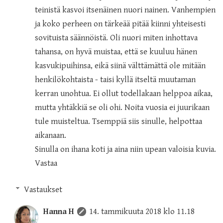
teinistä kasvoi itsenäinen nuori nainen. Vanhempien
ja koko perheen on tärkeää pitää kiinni yhteisesti
sovituista säännöistä. Oli nuori miten inhottava
tahansa, on hyvä muistaa, että se kuuluu hänen
kasvukipuihinsa, eikä siinä välttämättä ole mitään
henkilökohtaista - taisi kyllä itseltä muutaman
kerran unohtua. Ei ollut todellakaan helppoa aikaa,
mutta yhtäkkiä se oli ohi. Noita vuosia ei juurikaan
tule muisteltua. Tsemppiä siis sinulle, helpottaa
aikanaan.
Sinulla on ihana koti ja aina niin upean valoisia kuvia.
Vastaa
Vastaukset
Hanna H
14. tammikuuta 2018 klo 11.18