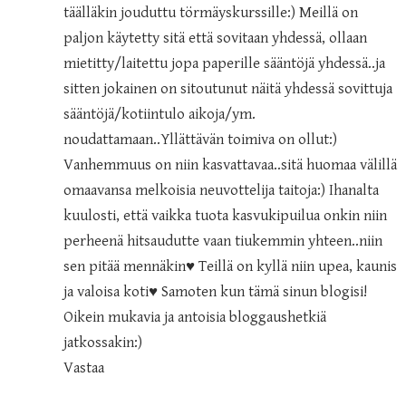
täälläkin jouduttu törmäyskurssille:) Meillä on
paljon käytetty sitä että sovitaan yhdessä, ollaan
mietitty/laitettu jopa paperille sääntöjä yhdessä..ja
sitten jokainen on sitoutunut näitä yhdessä sovittuja
sääntöjä/kotiintulo aikoja/ym.
noudattamaan..Yllättävän toimiva on ollut:)
Vanhemmuus on niin kasvattavaa..sitä huomaa välillä
omaavansa melkoisia neuvottelija taitoja:) Ihanalta
kuulosti, että vaikka tuota kasvukipuilua onkin niin
perheenä hitsaudutte vaan tiukemmin yhteen..niin
sen pitää mennäkin♥ Teillä on kyllä niin upea, kaunis
ja valoisa koti♥ Samoten kun tämä sinun blogisi!
Oikein mukavia ja antoisia bloggaushetkiä
jatkossakin:)
Vastaa