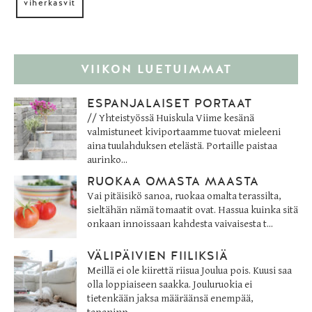
viherkasvit
VIIKON LUETUIMMAT
ESPANJALAISET PORTAAT
// Yhteistyössä Huiskula Viime kesänä
valmistuneet kiviportaamme tuovat mieleeni
aina tuulahduksen etelästä. Portaille paistaa
aurinko...
RUOKAA OMASTA MAASTA
Vai pitäisikö sanoa, ruokaa omalta terassilta,
sieltähän nämä tomaatit ovat. Hassua kuinka sitä
onkaan innoissaan kahdesta vaivaisesta t...
VÄLIPÄIVIEN FIILIKSIÄ
Meillä ei ole kiirettä riisua Joulua pois. Kuusi saa
olla loppiaiseen saakka. Jouluruokia ei
tietenkään jaksa määräänsä enempää,