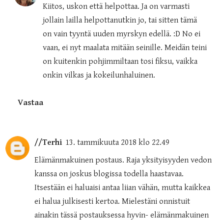
Kiitos, uskon että helpottaa. Ja on varmasti
jollain lailla helpottanutkin jo, tai sitten tämä
on vain tyyntä uuden myrskyn edellä. :D No ei
vaan, ei nyt maalata mitään seinille. Meidän teini
on kuitenkin pohjimmiltaan tosi fiksu, vaikka
onkin vilkas ja kokeilunhaluinen.
Vastaa
//Terhi
13. tammikuuta 2018 klo 22.49
Elämänmakuinen postaus. Raja yksityisyyden vedon
kanssa on joskus blogissa todella haastavaa.
Itsestään ei haluaisi antaa liian vähän, mutta kaikkea
ei halua julkisesti kertoa. Mielestäni onnistuit
ainakin tässä postauksessa hyvin- elämänmakuinen