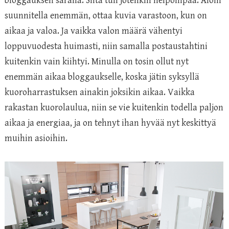
bloggauksen saralla. Siitä tuli jotenkin helpompaa. Aloin
suunnitella enemmän, ottaa kuvia varastoon, kun on
aikaa ja valoa. Ja vaikka valon määrä vähentyi
loppuvuodesta huimasti, niin samalla postaustahtini
kuitenkin vain kiihtyi. Minulla on tosin ollut nyt
enemmän aikaa bloggaukselle, koska jätin syksyllä
kuoroharrastuksen ainakin joksikin aikaa. Vaikka
rakastan kuorolaulua, niin se vie kuitenkin todella paljon
aikaa ja energiaa, ja on tehnyt ihan hyvää nyt keskittyä
muihin asioihin.