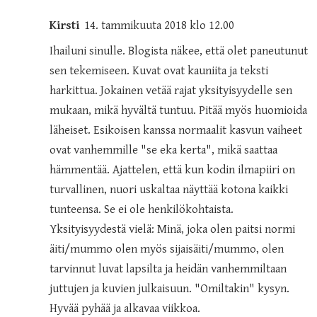
Kirsti
14. tammikuuta 2018 klo 12.00
Ihailuni sinulle. Blogista näkee, että olet paneutunut
sen tekemiseen. Kuvat ovat kauniita ja teksti
harkittua. Jokainen vetää rajat yksityisyydelle sen
mukaan, mikä hyvältä tuntuu. Pitää myös huomioida
läheiset. Esikoisen kanssa normaalit kasvun vaiheet
ovat vanhemmille "se eka kerta", mikä saattaa
hämmentää. Ajattelen, että kun kodin ilmapiiri on
turvallinen, nuori uskaltaa näyttää kotona kaikki
tunteensa. Se ei ole henkilökohtaista.
Yksityisyydestä vielä: Minä, joka olen paitsi normi
äiti/mummo olen myös sijaisäiti/mummo, olen
tarvinnut luvat lapsilta ja heidän vanhemmiltaan
juttujen ja kuvien julkaisuun. "Omiltakin" kysyn.
Hyvää pyhää ja alkavaa viikkoa.