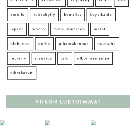
kesäkeittiö
kesäkukat
kirjahylly
koira
koti
kotoilu
kukkahylly
kynttilät
köysikaide
lapset
luonto
matkustaminen
matot
olohuone
perhe
pihanrakennus
puutarha
retkeily
sisustus
talo
ulkoilmaelämää
viherkasvit
VIIKON LUETUIMMAT