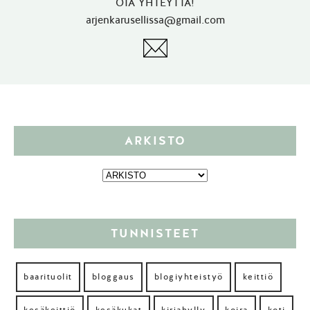
OTA YHTEYTTÄ!
arjenkarusellissa@gmail.com
ARKISTO
TUNNISTEET
baarituolit
bloggaus
blogiyhteistyö
keittiö