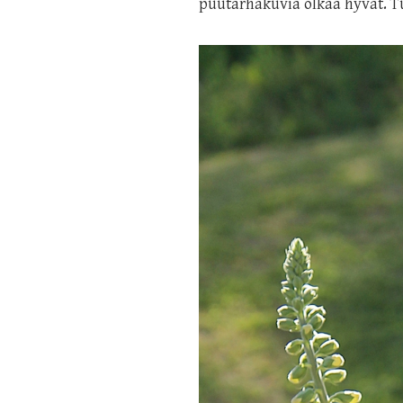
puutarhakuvia olkaa hyvät. Tu