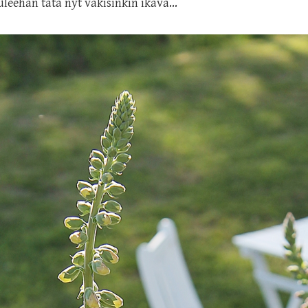
leehan tätä nyt väkisinkin ikävä...