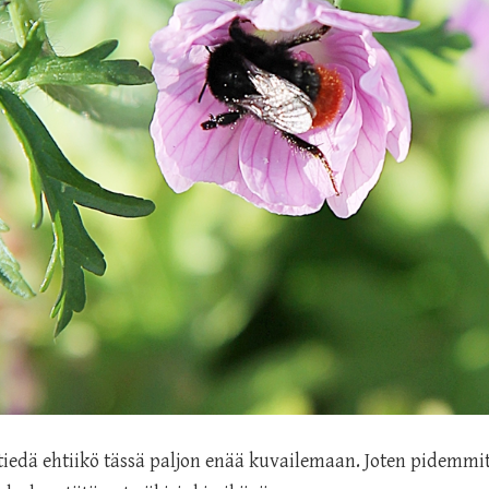
tiedä ehtiikö tässä paljon enää kuvailemaan. Joten pidemmit