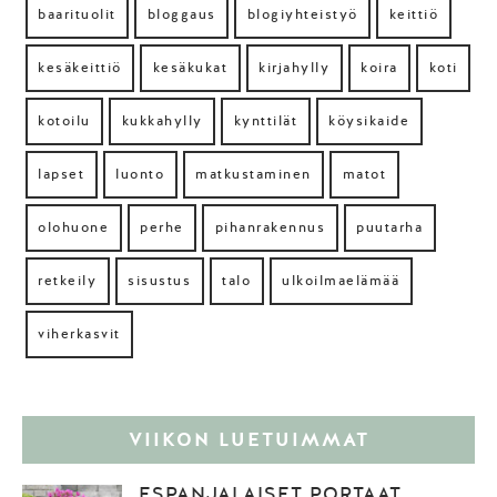
baarituolit
bloggaus
blogiyhteistyö
keittiö
kesäkeittiö
kesäkukat
kirjahylly
koira
koti
kotoilu
kukkahylly
kynttilät
köysikaide
lapset
luonto
matkustaminen
matot
olohuone
perhe
pihanrakennus
puutarha
retkeily
sisustus
talo
ulkoilmaelämää
viherkasvit
VIIKON LUETUIMMAT
ESPANJALAISET PORTAAT