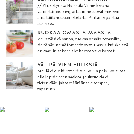
// Yhteistyössä Huiskula Viime kesänä
valmistuneet kiviportaamme tuovat mieleeni
aina tuulahduksen etelästä. Portaille paistaa
aurinko...
RUOKAA OMASTA MAASTA
Vai pitäisikö sanoa, ruokaa omalta terassilta,
sieltähän nämä tomaatit ovat. Hassua kuinka sitä
onkaan innoissaan kahdesta vaivaisesta t...
VÄLIPÄIVIEN FIILIKSIÄ
Meillä ei ole kiirettä riisua Joulua pois. Kuusi saa
olla loppiaiseen saakka. Jouluruokia ei
tietenkään jaksa määräänsä enempää,
tapaninp...