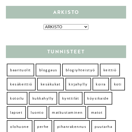
ARKISTO
TUNNISTEET
baarituolit
bloggaus
blogiyhteistyö
keittiö
kesäkeittiö
kesäkukat
kirjahylly
koira
koti
kotoilu
kukkahylly
kynttilät
köysikaide
lapset
luonto
matkustaminen
matot
olohuone
perhe
pihanrakennus
puutarha