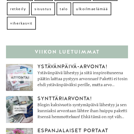
retkeily
sisustus
talo
ulkoilmaelämää
viherkasvit
VIIKON LUETUIMMAT
YSTÄVÄNPÄIVÄ-ARVONTA!
Ystävänpäivä lähestyy ja siitä inspiroituneena
päätin laittaa pystyyn arvonnan! Paketti ei tosin
ehdi ystävänpäiväksi perille, mutta arvo...
SYNTTÄRIARVONTA!
Blogin kaksivuotis syntymäpäivä lähestyy ja sen
kunniaksi arvontaan lähtee ihan huippu paketti
itsensä hemmotteluun! Ehkä tämä on nyt väh...
ESPANJALAISET PORTAAT