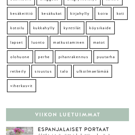
kesäkeittiö
kesäkukat
kirjahylly
koira
koti
kotoilu
kukkahylly
kynttilät
köysikaide
lapset
luonto
matkustaminen
matot
olohuone
perhe
pihanrakennus
puutarha
retkeily
sisustus
talo
ulkoilmaelämää
viherkasvit
VIIKON LUETUIMMAT
ESPANJALAISET PORTAAT