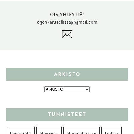
OTA YHTEYTTÄ!
arjenkarusellissa@gmail.com
ARKISTO
TUNNISTEET
baarituolit
bloggaus
blogiyhteistyö
keittiö