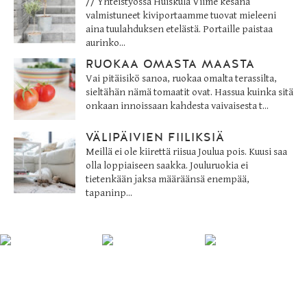
// Yhteistyössä Huiskula Viime kesänä
valmistuneet kiviportaamme tuovat mieleeni
aina tuulahduksen etelästä. Portaille paistaa
aurinko...
RUOKAA OMASTA MAASTA
Vai pitäisikö sanoa, ruokaa omalta terassilta,
sieltähän nämä tomaatit ovat. Hassua kuinka sitä
onkaan innoissaan kahdesta vaivaisesta t...
VÄLIPÄIVIEN FIILIKSIÄ
Meillä ei ole kiirettä riisua Joulua pois. Kuusi saa
olla loppiaiseen saakka. Jouluruokia ei
tietenkään jaksa määräänsä enempää,
tapaninp...