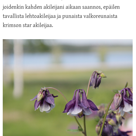
joidenkin kahden akileijani aikaan saannos, epäilen
tavallista lehtoakileijaa ja punaista valkoreunaista
krimson star akileijaa.