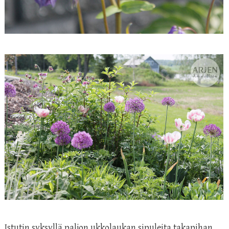
Istutin syksyllä paljon ukkolaukan sipuleita takapihan