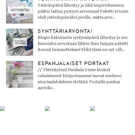
Ystävänpäivä lähestyy ja siitä inspiroituneena
päätin laittaa pystyyn arvonnan! Paketti ei tosin
ehdi ystävänpäiväksi perille, mutta arvo...
SYNTTÄRIARVONTA!
Blogin kaksivuotis syntymäpäivä lähestyy ja sen
kunniaksi arvontaan lähtee ihan huippu paketti
itsensä hemmotteluun! Ehkä tämä on nyt väh...
ESPANJALAISET PORTAAT
// Yhteistyössä Huiskula Viime kesänä
valmistuneet kiviportaamme tuovat mieleeni
aina tuulahduksen etelästä. Portaille paistaa
aurinko...