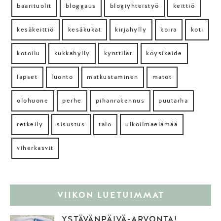
baarituolit
bloggaus
blogiyhteistyö
keittiö
kesäkeittiö
kesäkukat
kirjahylly
koira
koti
kotoilu
kukkahylly
kynttilät
köysikaide
lapset
luonto
matkustaminen
matot
olohuone
perhe
pihanrakennus
puutarha
retkeily
sisustus
talo
ulkoilmaelämää
viherkasvit
VIIKON LUETUIMMAT
YSTÄVÄNPÄIVÄ-ARVONTA!