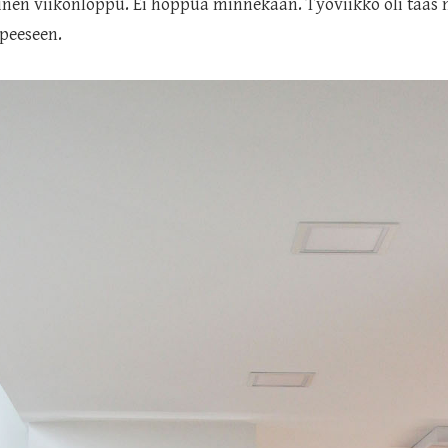
inen viikonloppu. Ei hoppua minnekään. Työviikko oli taas ni
rpeeseen.