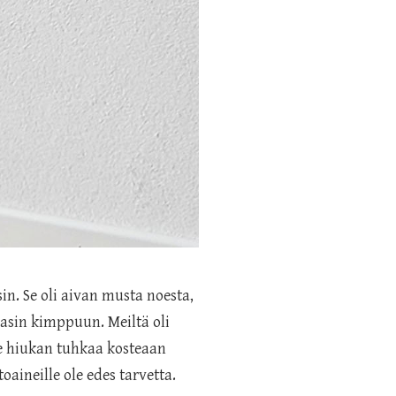
n. Se oli aivan musta noesta,
lasin kimppuun. Meiltä oli
ee hiukan tuhkaa kosteaan
oaineille ole edes tarvetta.