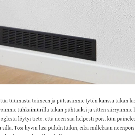
tua tuumasta toimeen ja putsasimme tytön kanssa takan lasi
uroimme tuhkaimurilla takan puhtaaksi ja sitten siirryimme 
glesta löytyi tieto, että noen saa helposti pois, kun painel
a sillä. Tosi hyvin lasi puhdistuikin, eikä millekään noenpoist