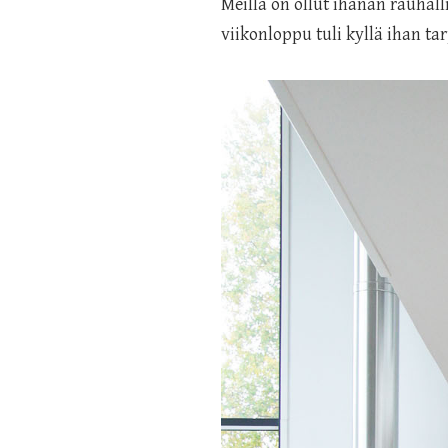
Meillä on ollut ihanan rauhall
viikonloppu tuli kyllä ihan ta