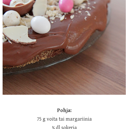
Pohja:
75 g voita tai margariinia
¾ dl sokeria