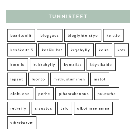
TUNNISTEET
baarituolit
bloggaus
blogiyhteistyö
keittiö
kesäkeittiö
kesäkukat
kirjahylly
koira
koti
kotoilu
kukkahylly
kynttilät
köysikaide
lapset
luonto
matkustaminen
matot
olohuone
perhe
pihanrakennus
puutarha
retkeily
sisustus
talo
ulkoilmaelämää
viherkasvit