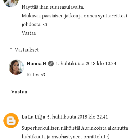
Näyttää ihan suussasulavalta.
Mukavaa pääsiäisen jatkoa ja onnea synttäreittesi
johdosta! <3
Vastaa
Vastaukset
Hanna H
1. huhtikuuta 2018 klo 10.34
Kiitos <3
Vastaa
La La Lilja
5. huhtikuuta 2018 klo 22.41
Superherkullisen näköistä! Aurinkoista alkanutta
huhtikuuta ja myöhästyneet onnittelut :)