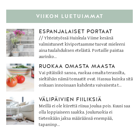
VIIKON LUETUIMMAT
ESPANJALAISET PORTAAT
// Yhteistyössä Huiskula Viime kesänä
valmistuneet kiviportaamme tuovat mieleeni
aina tuulahduksen etelästä. Portaille paistaa
aurinko...
RUOKAA OMASTA MAASTA
Vai pitäisikö sanoa, ruokaa omalta terassilta,
sieltähän nämä tomaatit ovat. Hassua kuinka sitä
onkaan innoissaan kahdesta vaivaisesta t...
VÄLIPÄIVIEN FIILIKSIÄ
Meillä ei ole kiirettä riisua Joulua pois. Kuusi saa
olla loppiaiseen saakka. Jouluruokia ei
tietenkään jaksa määräänsä enempää,
tapaninp...