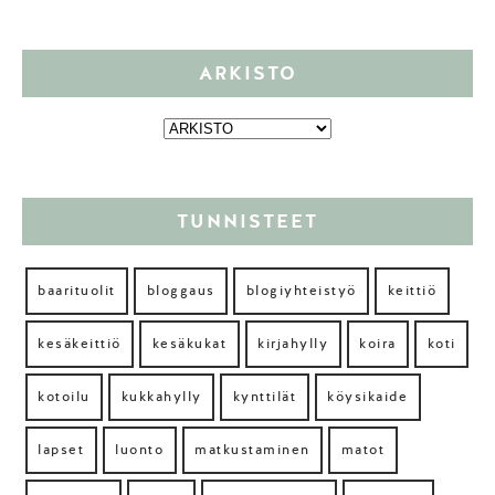
ARKISTO
TUNNISTEET
baarituolit
bloggaus
blogiyhteistyö
keittiö
kesäkeittiö
kesäkukat
kirjahylly
koira
koti
kotoilu
kukkahylly
kynttilät
köysikaide
lapset
luonto
matkustaminen
matot