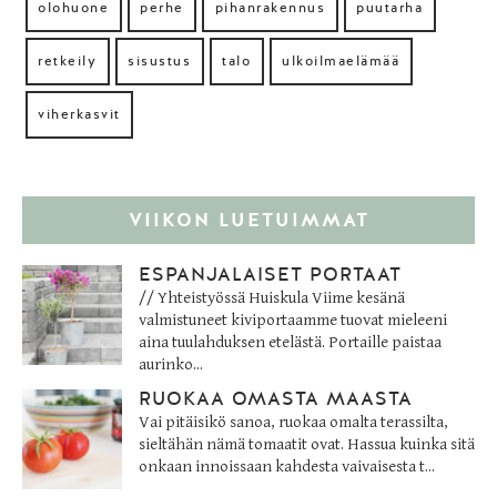
olohuone
perhe
pihanrakennus
puutarha
retkeily
sisustus
talo
ulkoilmaelämää
viherkasvit
VIIKON LUETUIMMAT
ESPANJALAISET PORTAAT
// Yhteistyössä Huiskula Viime kesänä
valmistuneet kiviportaamme tuovat mieleeni
aina tuulahduksen etelästä. Portaille paistaa
aurinko...
RUOKAA OMASTA MAASTA
Vai pitäisikö sanoa, ruokaa omalta terassilta,
sieltähän nämä tomaatit ovat. Hassua kuinka sitä
onkaan innoissaan kahdesta vaivaisesta t...