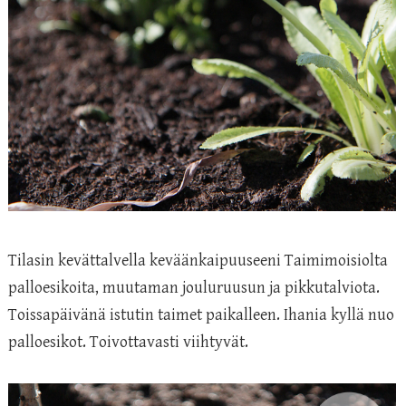
Tilasin kevättalvella keväänkaipuuseeni Taimimoisiolta
palloesikoita, muutaman jouluruusun ja pikkutalviota.
Toissapäivänä istutin taimet paikalleen. Ihania kyllä nuo
palloesikot. Toivottavasti viihtyvät.