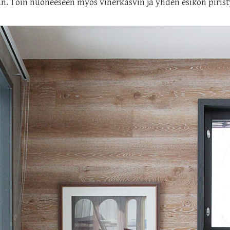
Toin huoneeseen myös viherkasvin ja yhden esikon piristy