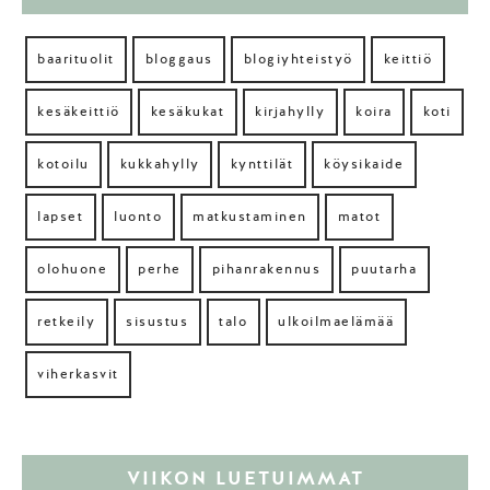
baarituolit
bloggaus
blogiyhteistyö
keittiö
kesäkeittiö
kesäkukat
kirjahylly
koira
koti
kotoilu
kukkahylly
kynttilät
köysikaide
lapset
luonto
matkustaminen
matot
olohuone
perhe
pihanrakennus
puutarha
retkeily
sisustus
talo
ulkoilmaelämää
viherkasvit
VIIKON LUETUIMMAT