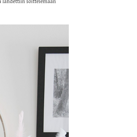
a lähdettiin soittelemaan