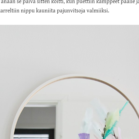
änään se päivä sitten koitti, kun puettiin kamppeet päälle j
karreltiin nippu kauniita pajunvitsoja valmiiksi.