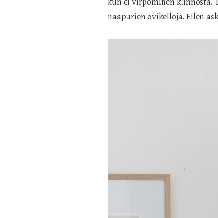
kun ei virpominen kiinnosta. T
naapurien ovikelloja. Eilen as