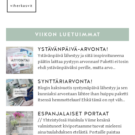
viherkasvit
VIIKON LUETUIMMAT
YSTÄVÄNPÄIVÄ-ARVONTA!
Ystävänpäivä lähestyy ja siitä inspiroituneena
päätin laittaa pystyyn arvonnan! Paketti ei tosin
ehdi ystävänpäiväksi perille, mutta arvo...
SYNTTÄRIARVONTA!
Blogin kaksivuotis syntymäpäivä lähestyy ja sen
kunniaksi arvontaan lähtee ihan huippu paketti
itsensä hemmotteluun! Ehkä tämä on nyt väh...
ESPANJALAISET PORTAAT
// Yhteistyössä Huiskula Viime kesänä
valmistuneet kiviportaamme tuovat mieleeni
aina tuulahduksen etelästä. Portaille paistaa