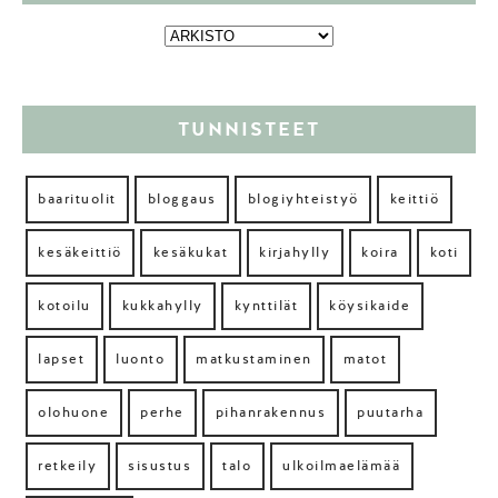
TUNNISTEET
baarituolit
bloggaus
blogiyhteistyö
keittiö
kesäkeittiö
kesäkukat
kirjahylly
koira
koti
kotoilu
kukkahylly
kynttilät
köysikaide
lapset
luonto
matkustaminen
matot
olohuone
perhe
pihanrakennus
puutarha
retkeily
sisustus
talo
ulkoilmaelämää