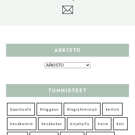
ARKISTO
TUNNISTEET
baarituolit
bloggaus
blogiyhteistyö
keittiö
kesäkeittiö
kesäkukat
kirjahylly
koira
koti