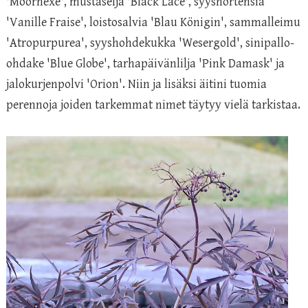
'Moorhexe', mustaselja 'Black Lace', syyshortensia
'Vanille Fraise', loistosalvia 'Blau Königin', sammalleimu
'Atropurpurea', syyshohdekukka 'Wesergold', sinipallo-
ohdake 'Blue Globe', tarhapäivänlilja 'Pink Damask' ja
jalokurjenpolvi 'Orion'. Niin ja lisäksi äitini tuomia
perennoja joiden tarkemmat nimet täytyy vielä tarkistaa.