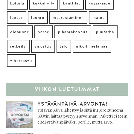
kotoilu
kukkahylly
kynttilät
köysikaide
lapset
luonto
matkustaminen
matot
olohuone
perhe
pihanrakennus
puutarha
retkeily
sisustus
talo
ulkoilmaelämää
viherkasvit
VIIKON LUETUIMMAT
YSTÄVÄNPÄIVÄ-ARVONTA!
Ystävänpäivä lähestyy ja siitä inspiroituneena
päätin laittaa pystyyn arvonnan! Paketti ei tosin
ehdi ystävänpäiväksi perille, mutta arvo...