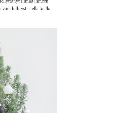
miellyttänyt silmää ihmeen
ain hillitysti siellä täällä,