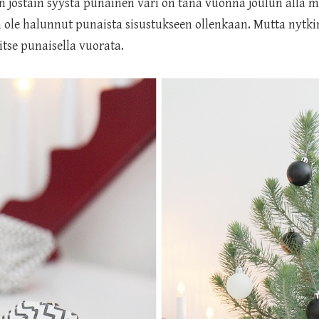
n jostain syystä punainen väri on tänä vuonna joulun alla 
n ole halunnut punaista sisustukseen ollenkaan. Mutta nytkin v
tse punaisella vuorata.