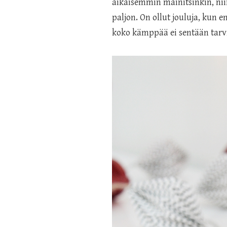
aikaisemmin mainitsinkin, nii
paljon. On ollut jouluja, kun e
koko kämppää ei sentään tarvi