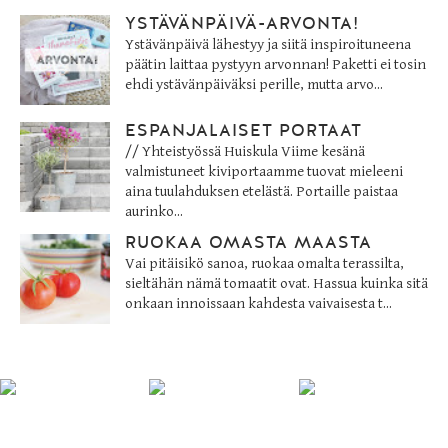
YSTÄVÄNPÄIVÄ-ARVONTA!
Ystävänpäivä lähestyy ja siitä inspiroituneena
päätin laittaa pystyyn arvonnan! Paketti ei tosin
ehdi ystävänpäiväksi perille, mutta arvo...
ESPANJALAISET PORTAAT
// Yhteistyössä Huiskula Viime kesänä
valmistuneet kiviportaamme tuovat mieleeni
aina tuulahduksen etelästä. Portaille paistaa
aurinko...
RUOKAA OMASTA MAASTA
Vai pitäisikö sanoa, ruokaa omalta terassilta,
sieltähän nämä tomaatit ovat. Hassua kuinka sitä
onkaan innoissaan kahdesta vaivaisesta t...