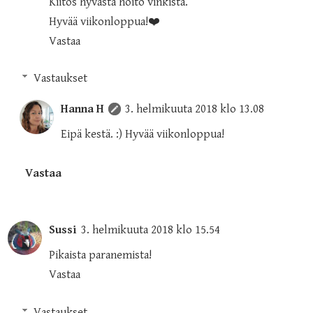
Kiitos hyvästä hoito vinkistä.
Hyvää viikonloppua!❤️
Vastaa
Vastaukset
Hanna H
3. helmikuuta 2018 klo 13.08
Eipä kestä. :) Hyvää viikonloppua!
Vastaa
Sussi
3. helmikuuta 2018 klo 15.54
Pikaista paranemista!
Vastaa
Vastaukset