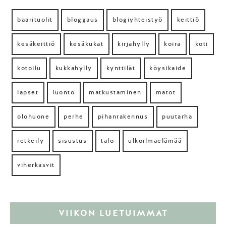
baarituolit
bloggaus
blogiyhteistyö
keittiö
kesäkeittiö
kesäkukat
kirjahylly
koira
koti
kotoilu
kukkahylly
kynttilät
köysikaide
lapset
luonto
matkustaminen
matot
olohuone
perhe
pihanrakennus
puutarha
retkeily
sisustus
talo
ulkoilmaelämää
viherkasvit
VIIKON LUETUIMMAT