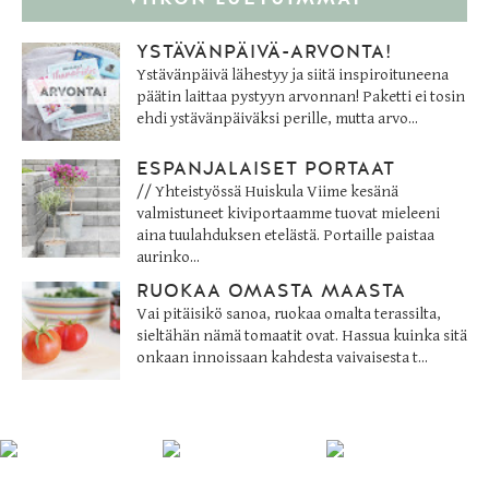
YSTÄVÄNPÄIVÄ-ARVONTA!
Ystävänpäivä lähestyy ja siitä inspiroituneena
päätin laittaa pystyyn arvonnan! Paketti ei tosin
ehdi ystävänpäiväksi perille, mutta arvo...
ESPANJALAISET PORTAAT
// Yhteistyössä Huiskula Viime kesänä
valmistuneet kiviportaamme tuovat mieleeni
aina tuulahduksen etelästä. Portaille paistaa
aurinko...
RUOKAA OMASTA MAASTA
Vai pitäisikö sanoa, ruokaa omalta terassilta,
sieltähän nämä tomaatit ovat. Hassua kuinka sitä
onkaan innoissaan kahdesta vaivaisesta t...