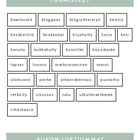
TUNNISTEET
baarituolit
bloggaus
blogiyhteistyö
keittiö
kesäkeittiö
kesäkukat
kirjahylly
koira
koti
kotoilu
kukkahylly
kynttilät
köysikaide
lapset
luonto
matkustaminen
matot
olohuone
perhe
pihanrakennus
puutarha
retkeily
sisustus
talo
ulkoilmaelämää
viherkasvit
VIIKON LUETUIMMAT