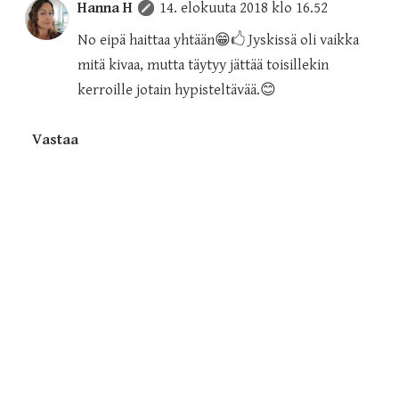
Hanna H
14. elokuuta 2018 klo 16.52
No eipä haittaa yhtään😁🖒 Jyskissä oli vaikka
mitä kivaa, mutta täytyy jättää toisillekin
kerroille jotain hypisteltävää.😊
Vastaa